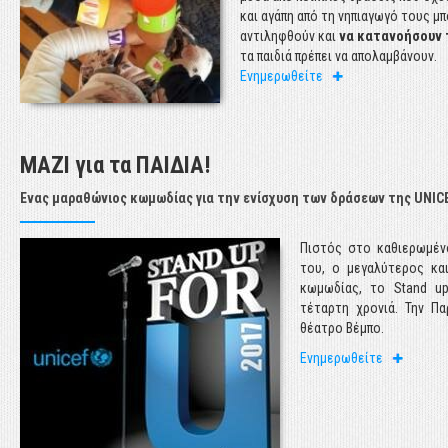
στοιχεία για την παιδ
και αγάπη από τη νηπιαγωγό τους μ
σήμερα.
αντιληφθούν και
να κατανοήσουν 
τα παιδιά πρέπει να απολαμβάνουν.
Ενημερωθείτε
Ενημερωθείτε
ΜΑΖΙ για τα ΠΑΙΔΙΑ!
Ένας μαραθώνιος κωμωδίας για την ενίσχυση των δράσεων της UNIC
ε
Πιστός στο καθιερωμέν
ι
του, ο μεγαλύτερος κα
ά
κωμωδίας, το Stand up
ο
τέταρτη χρονιά. Την Π
θέατρο Βέμπο.
Ενημερωθείτε