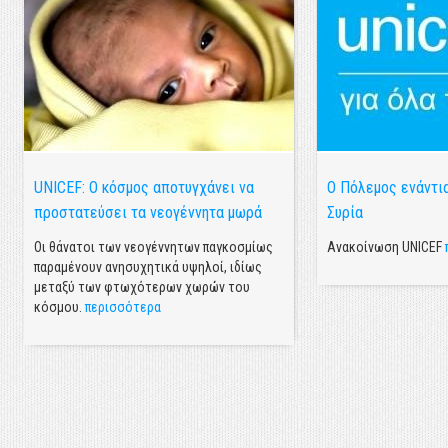
UNICEF: Ο κόσμος αποτυγχάνει να
Ο Πόλεμος ενάντια
προστατεύσει τα νεογέννητα μωρά
Συρία
Οι θάνατοι των νεογέννητων παγκοσμίως
Ανακοίνωση UNICEF
παραμένουν ανησυχητικά υψηλοί, ιδίως
μεταξύ των φτωχότερων χωρών του
κόσμου.
περισσότερα