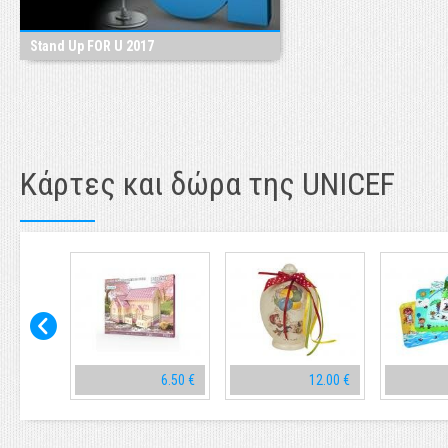
Stand Up FOR U 2017
Κάρτες και δώρα της UNICEF
10.00 €
6.50 €
12.00 €