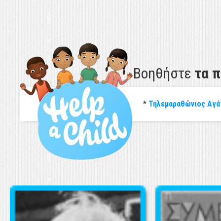
Βοηθήστε
τα 
*
Τηλεμαραθώνιος Αγά
ΕΚΘΕΣΗ UNICEF: "Η ΚΑΤΑΣΤΑΣΗ ΤΩΝ ΠΑΙΔΙΩΝ ΣΤΗΝ ΕΛΛΑΔΑ 2017"