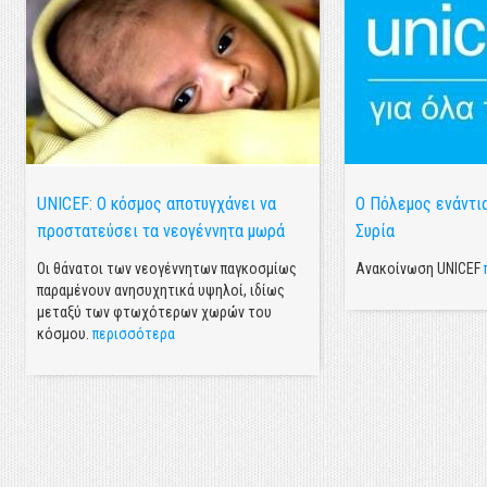
UNICEF: Ο κόσμος αποτυγχάνει να
Ο Πόλεμος ενάντια
προστατεύσει τα νεογέννητα μωρά
Συρία
Οι θάνατοι των νεογέννητων παγκοσμίως
Ανακοίνωση UNICEF
παραμένουν ανησυχητικά υψηλοί, ιδίως
μεταξύ των φτωχότερων χωρών του
κόσμου.
περισσότερα