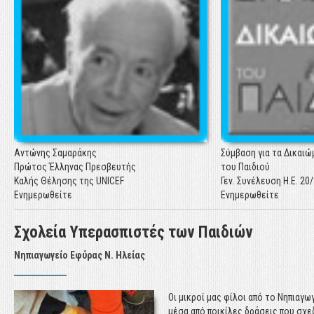
Η ετήσια Έκθεση "Η Κα
Ελλάδα 2017 – Τα παιδ
για λογαριασμό της Ελ
της UNICEF από επ
παρουσιάζει τα πιο
στοιχεία για την παιδ
σήμερα.
Ενημερωθείτε
Αντώνης Σαμαράκης
Σύμβαση για τα Δικαιώ
Πρώτος Έλληνας Πρεσβευτής
του Παιδιού
Καλής Θέλησης της UNICEF
Γεν. Συνέλευση Η.Ε. 20
Ενημερωθείτε
Ενημερωθείτε
ΕΚΘΕΣΗ UNICEF: "Η ΚΑΤΑΣΤΑΣΗ ΤΩΝ ΠΑΙΔΙΩΝ ΣΤΗΝ ΕΛΛΑΔΑ 2017"
Σχολεία Υπερασπιστές των Παιδιών
Η ετήσια Έκθεση "Η Κα
Νηπιαγωγείο Εφύρας Ν. Ηλείας
Ελλάδα 2017 – Τα παιδ
για λογαριασμό της Ελ
της UNICEF από επ
Οι μικροί μας φίλοι από το Νηπιαγω
παρουσιάζει τα πιο
μέσα από ποικίλες δράσεις που σχ