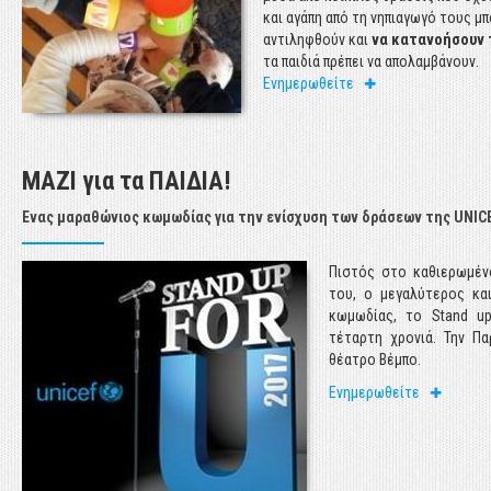
στοιχεία για την παιδ
και αγάπη από τη νηπιαγωγό τους μ
σήμερα.
αντιληφθούν και
να κατανοήσουν 
τα παιδιά πρέπει να απολαμβάνουν.
Ενημερωθείτε
Ενημερωθείτε
ΜΑΖΙ για τα ΠΑΙΔΙΑ!
Ένας μαραθώνιος κωμωδίας για την ενίσχυση των δράσεων της UNIC
ε
Πιστός στο καθιερωμέν
ι
του, ο μεγαλύτερος κα
ά
κωμωδίας, το Stand up
ο
τέταρτη χρονιά. Την Π
θέατρο Βέμπο.
Ενημερωθείτε