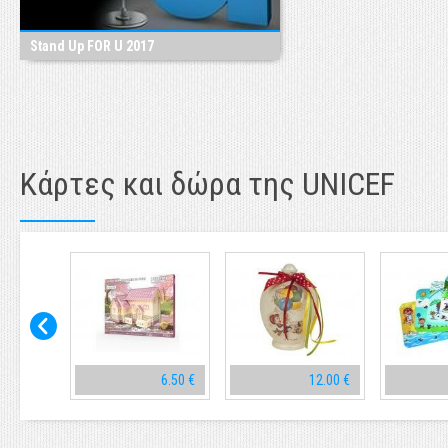
Stand Up FOR U 2017
Κάρτες και δώρα της UNICEF
10.00 €
6.50 €
12.00 €