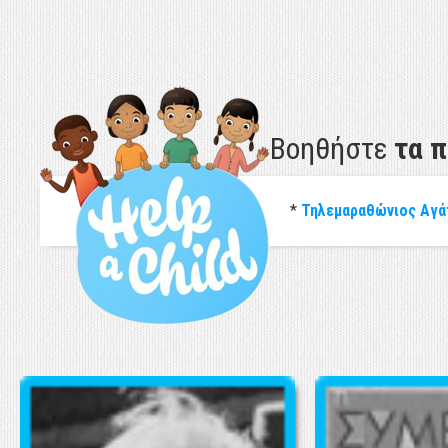
Βοηθήστε
τα 
*
Τηλεμαραθώνιος Αγά
ΕΚΘΕΣΗ UNICEF: "Η ΚΑΤΑΣΤΑΣΗ ΤΩΝ ΠΑΙΔΙΩΝ ΣΤΗΝ ΕΛΛΑΔΑ 2017"