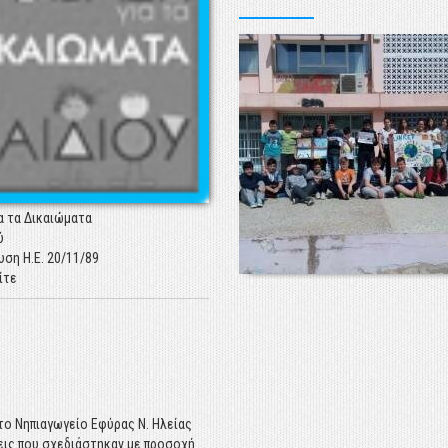
κθεση "Η Κατάσταση των Παιδιών στην
7 – Τα παιδιά της κρίσης" εκπονήθηκε
ασμό της Ελληνικής Εθνικής Επιτροπής
EF από επιστημονική ομάδα και
ει τα πιο πρόσφατα ευρήματα και
ια την παιδική ευημερία στη χώρα μας
ίτε
α τα Δικαιώματα
ύ
υση Η.Ε. 20/11/89
ίτε
Α 2017"
κθεση "Η Κατάσταση των Παιδιών στην
7 – Τα παιδιά της κρίσης" εκπονήθηκε
ασμό της Ελληνικής Εθνικής Επιτροπής
EF από επιστημονική ομάδα και
 το Νηπιαγωγείο Εφύρας Ν. Ηλείας
ει τα πιο πρόσφατα ευρήματα και
εις που σχεδιάστηκαν με προσοχή