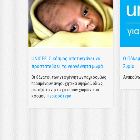
UNICEF: Ο κόσμος αποτυγχάνει να
Ο Πόλεμ
 UNICEF
προστατεύσει τα νεογέννητα μωρά
Συρία
τις
Οι θάνατοι των νεογέννητων παγκοσμίως
Ανακοίν
παραμένουν ανησυχητικά υψηλοί, ιδίως
μεταξύ των φτωχότερων χωρών του
κόσμου.
περισσότερα