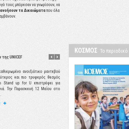
ια την παιδική ευημερία στη χώρα μας
ωγό τους μπόρεσαν να γνωρίσουν, να
τανοήσουν τα Δικαιώματα
που όλα
λαμβάνουν.
ίτε
ΚΟΣΜΟΣ
Το περιοδικό
ν της UNICEF
Διαπολιτισμική Γιορτή UNICEF
αθιερωμένο ανοιξιάτικο ραντεβού
λύτερος και πιο τρυφερός θεσμός
ο Stand up for U επιστρέφει για
νιά. Την Παρασκευή 12 Μαΐου στο
.
ε