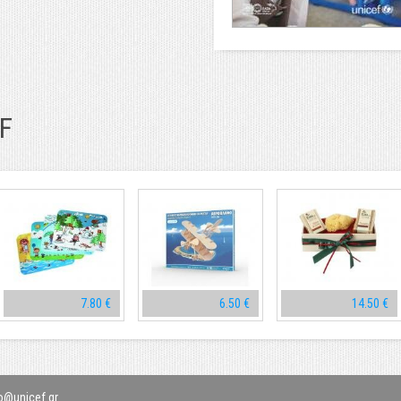
Διαπολιτισμική Γιορτή UNICEF 201
F
7.80 €
6.50 €
14.50 €
o@unicef.gr