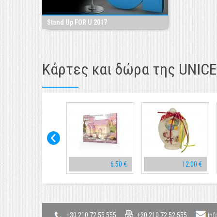
Stand Up FOR U 2017
Κάρτες και δώρα της UNICE
10.00 €
6.50 €
12.00 €
+30 210 72 55 555
+30 210 72 52 555
inf