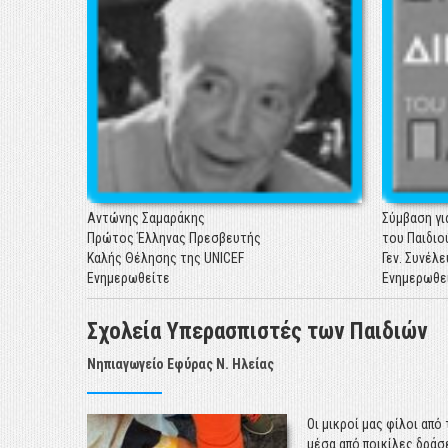
Η ετήσια Έ
Ελλάδα 201
για λογαρι
της UNIC
παρουσιάζ
στοιχεία γ
σήμερα.
Ενημερωθε
Αντώνης Σαμαράκης
Σύμβαση γι
Πρώτος Έλληνας Πρεσβευτής
του Παιδιο
Καλής Θέλησης της UNICEF
Γεν. Συνέλε
Ενημερωθείτε
Ενημερωθε
ΕΚΘΕΣΗ UNICEF: "Η ΚΑΤΑΣΤΑΣΗ ΤΩΝ ΠΑΙΔΙΩΝ ΣΤΗΝ ΕΛΛΑΔ
Σχολεία Υπερασπιστές των Παιδιών
Η ετήσια Έ
Νηπιαγωγείο Εφύρας Ν. Ηλείας
Ελλάδα 201
για λογαρι
της UNIC
Οι μικροί μας φίλοι από
παρουσιάζ
μέσα από ποικίλες δράσ