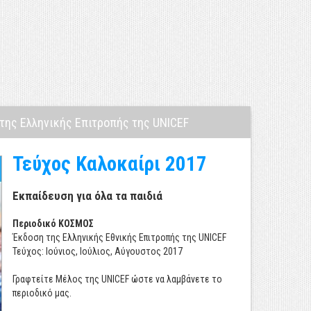
 της Ελληνικής Επιτροπής της UNICEF
Ο Ολυμπιακός
Τεύχος Καλοκαίρι 2017
Μια όαση χαράς για προσφυγόπουλα και παιδιά
ευπαθών κοινωνικών ομάδων.
Η UNICEF και ο
Εκπαίδευση για όλα τα παιδιά
Οργανισμός Πολιτισμού, Αθλητισμού και
Νεολαίας του Δήμου Αθηναίων διοργάνωσαν την
Περιοδικό ΚΟΣΜΟΣ
Κυριακή 18 Δεκεμβρίου 2016 μια μεγάλη
Έκδοση της Ελληνικής Εθνικής Επιτροπής της UNICEF
«Διαπολιτισμική Γιορτή» αφιερωμένη στα
Τεύχος: Ιούνιος, Ιούλιος, Αύγουστος 2017
προσφυγόπουλα και τα παιδιά ευπαθών
κοινωνικών ομάδων στο Κλειστό Γυμναστήριο
Γραφτείτε Μέλος της UNICEF ώστε να λαμβάνετε το
ΜΕΤΣ.
περιοδικό μας.
Ενημερωθείτε