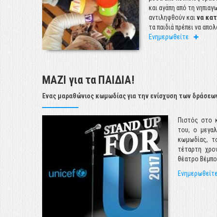
στοιχεία γ
και αγάπη από τη νηπιαγ
σήμερα.
αντιληφθούν και
να κα
τα παιδιά πρέπει να απο
Ενημερωθε
Ενημερωθείτε
ΜΑΖΙ για τα ΠΑΙΔΙΑ!
Ένας μαραθώνιος κωμωδίας για την ενίσχυση των δράσεω
rs
απέφερε
Πιστός στο κ
ζοντας έτσι
του, ο μεγα
η στα μωρά
κωμωδίας, τ
1 σωτήριο
τέταρτη χρο
ου
θέατρο Βέμπο
Ενημερωθείτ