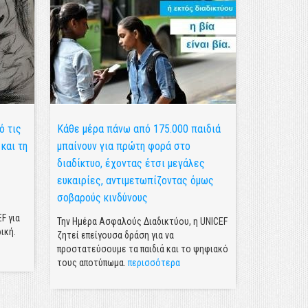
ό τις
Κάθε μέρα πάνω από 175.000 παιδιά
Είναι ο κό
και τη
μπαίνουν για πρώτη φορά στο
δολοφονία 
διαδίκτυο, έχοντας έτσι μεγάλες
Δήλωση του 
ευκαιρίες, αντιμετωπίζοντας όμως
UNICEF στη 
σοβαρούς κινδύνους
F για
Την Ημέρα Ασφαλούς Διαδικτύου, η UNICEF
ική.
ζητεί επείγουσα δράση για να
προστατεύσουμε τα παιδιά και το ψηφιακό
τους αποτύπωμα.
περισσότερα