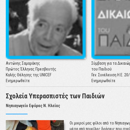
Η ετήσια Έκθεση "Η Κα
Ελλάδα 2017 – Τα παιδ
για λογαριασμό της Ελ
της UNICEF από επ
παρουσιάζει τα πιο
στοιχεία για την παιδ
σήμερα.
Ενημερωθείτε
Αντώνης Σαμαράκης
Σύμβαση για τα Δικαιώ
Πρώτος Έλληνας Πρεσβευτής
του Παιδιού
Καλής Θέλησης της UNICEF
Γεν. Συνέλευση Η.Ε. 20
Ενημερωθείτε
Ενημερωθείτε
ΕΚΘΕΣΗ UNICEF: "Η ΚΑΤΑΣΤΑΣΗ ΤΩΝ ΠΑΙΔΙΩΝ ΣΤΗΝ ΕΛΛΑΔΑ 2017"
Σχολεία Υπερασπιστές των Παιδιών
Η ετήσια Έκθεση "Η Κα
Νηπιαγωγείο Εφύρας Ν. Ηλείας
Ελλάδα 2017 – Τα παιδ
για λογαριασμό της Ελ
της UNICEF από επ
Οι μικροί μας φίλοι από το Νηπιαγω
παρουσιάζει τα πιο
μέσα από ποικίλες δράσεις που σχ