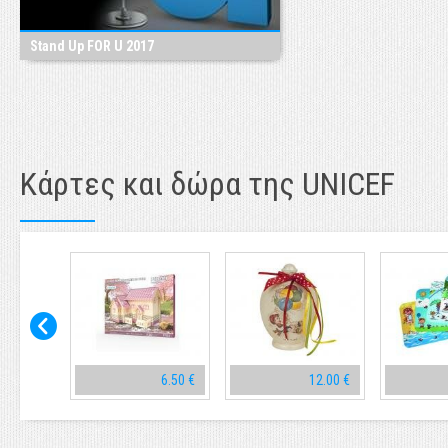
Stand Up FOR U 2017
Κάρτες και δώρα της UNICEF
10.00 €
6.50 €
12.00 €