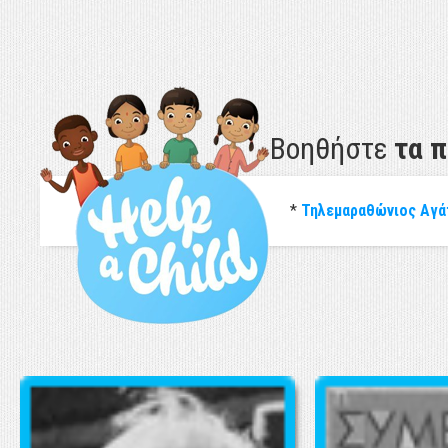
Βοηθήστε
τα 
*
Τηλεμαραθώνιος Αγά
ΕΚΘΕΣΗ UNICEF: "Η ΚΑΤΑΣΤΑΣΗ ΤΩΝ ΠΑΙΔΙΩΝ ΣΤΗΝ ΕΛΛΑΔΑ 2017"