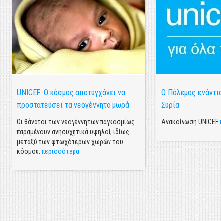
UNICEF: Ο κόσμος αποτυγχάνει να
Ο Πόλεμος ενάντια
προστατεύσει τα νεογέννητα μωρά
Συρία
Οι θάνατοι των νεογέννητων παγκοσμίως
Ανακοίνωση UNICEF
παραμένουν ανησυχητικά υψηλοί, ιδίως
μεταξύ των φτωχότερων χωρών του
κόσμου.
περισσότερα