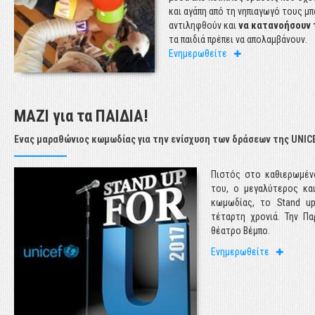
στοιχεία για την παιδ
και αγάπη από τη νηπιαγωγό τους μ
σήμερα.
αντιληφθούν και
να κατανοήσουν 
τα παιδιά πρέπει να απολαμβάνουν.
Ενημερωθείτε
Ενημερωθείτε
ΜΑΖΙ για τα ΠΑΙΔΙΑ!
Ένας μαραθώνιος κωμωδίας για την ενίσχυση των δράσεων της UNIC
ε
Πιστός στο καθιερωμέν
ι
του, ο μεγαλύτερος κα
ά
κωμωδίας, το Stand up
ο
τέταρτη χρονιά. Την Π
θέατρο Βέμπο.
Ενημερωθείτε