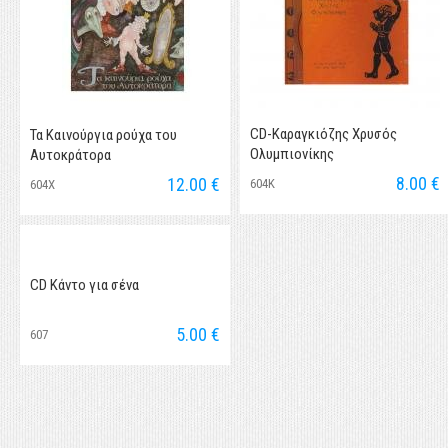
CD-Καραγκιόζης Χρυσός
Τα Καινούργια ρούχα του
Ολυμπιονίκης
Αυτοκράτορα
8.00 €
12.00 €
604Κ
604Χ
CD Κάντο για σένα
5.00 €
607